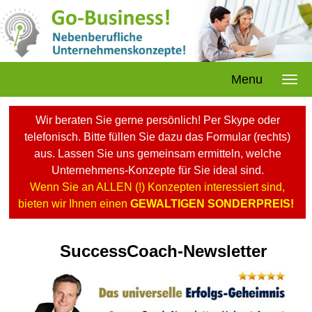
Menu
Wir beraten Sie gerne persönlich! Per Skype oder
telefonisch. Bitte füllen Sie dazu das Formular (rechts)
aus. Lassen Sie uns gemeinsam ermitteln, welche
Unternehmens-Konzepte für Sie ideal sind.
Wenn Sie an ALLEN (!) Konzepten interessiert sind,
bieten wir Ihnen einen
GEWALTIGEN SONDERPREIS!
SuccessCoach-Newsletter