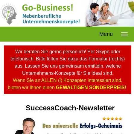
Menu
Wir beraten Sie gerne persönlich! Per Skype oder
telefonisch. Bitte füllen Sie dazu das Formular (rechts)
aus. Lassen Sie uns gemeinsam ermitteln, welche
Unternehmens-Konzepte für Sie ideal sind.
Wenn Sie an ALLEN (!) Konzepten interessiert sind,
bieten wir Ihnen einen
GEWALTIGEN SONDERPREIS!
SuccessCoach-Newsletter